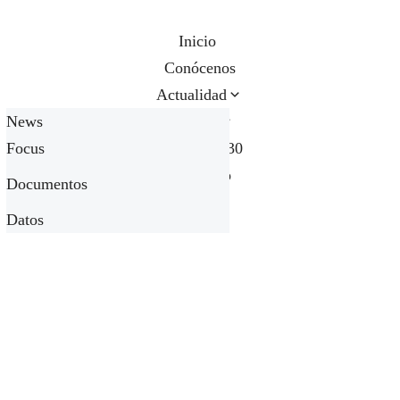
Inicio
Conócenos
Actualidad
News
Análisis
Focus
Agenda 2030
Noticias propias
Contacto
Documentos
Golden Experiences
Datos