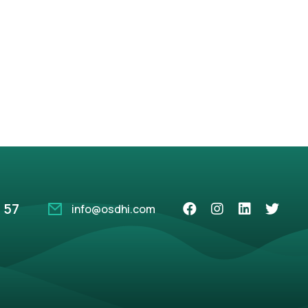
 57
info@osdhi.com