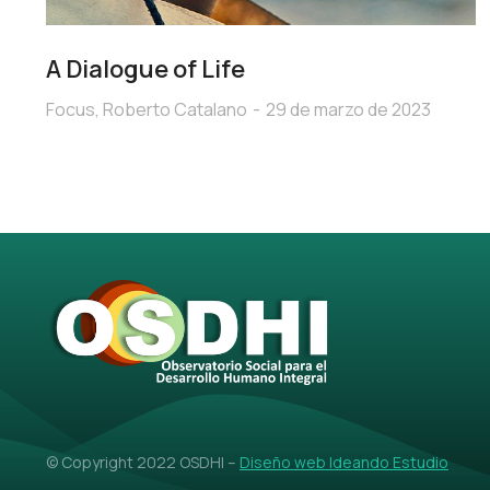
A Dialogue of Life
Focus
,
Roberto Catalano
29 de marzo de 2023
© Copyright 2022 OSDHI –
Diseño web Ideando Estudio