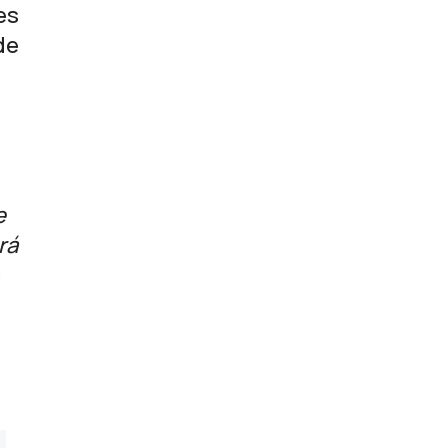
es
de
e
rá