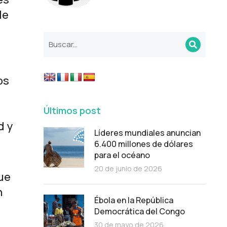
de
os
Últimos post
d y
Líderes mundiales anuncian
6.400 millones de dólares
para el océano
20 de junio de 2026
que
n
Ébola en la República
Democrática del Congo
30 de mayo de 2026