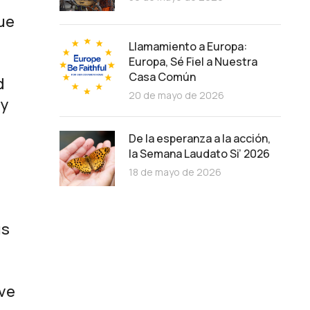
que
Llamamiento a Europa:
Europa, Sé Fiel a Nuestra
Casa Común
d
20 de mayo de 2026
 y
De la esperanza a la acción,
la Semana Laudato Si’ 2026
18 de mayo de 2026
us
ave