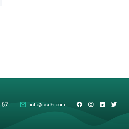
 57
info@osdhi.com