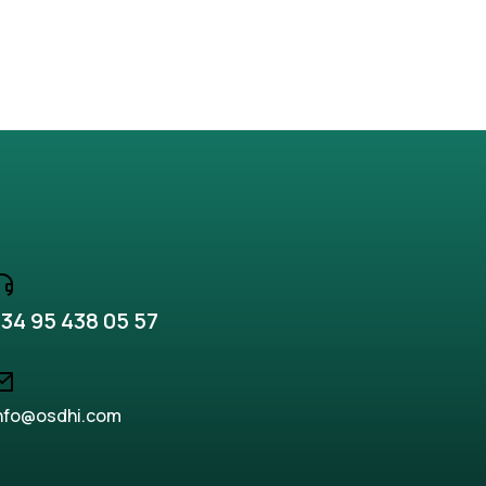
34 95 438 05 57
nfo@osdhi.com