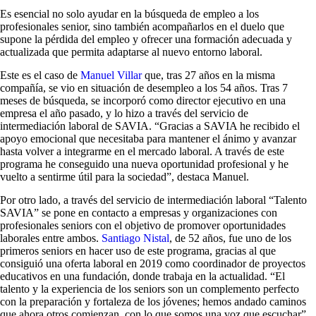
Es esencial no solo ayudar en la búsqueda de empleo a los
profesionales senior, sino también acompañarlos en el duelo que
supone la pérdida del empleo y ofrecer una formación adecuada y
actualizada que permita adaptarse al nuevo entorno laboral.
Este es el caso de
Manuel Villar
que, tras 27 años en la misma
compañía, se vio en situación de desempleo a los 54 años. Tras 7
meses de búsqueda, se incorporó como director ejecutivo en una
empresa el año pasado, y lo hizo a través del servicio de
intermediación laboral de SAVIA. “Gracias a SAVIA he recibido el
apoyo emocional que necesitaba para mantener el ánimo y avanzar
hasta volver a integrarme en el mercado laboral. A través de este
programa he conseguido una nueva oportunidad profesional y he
vuelto a sentirme útil para la sociedad”, destaca Manuel.
Por otro lado, a través del servicio de intermediación laboral “Talento
SAVIA” se pone en contacto a empresas y organizaciones con
profesionales seniors con el objetivo de promover oportunidades
laborales entre ambos.
Santiago Nistal
, de 52 años, fue uno de los
primeros seniors en hacer uso de este programa, gracias al que
consiguió una oferta laboral en 2019 como coordinador de proyectos
educativos en una fundación, donde trabaja en la actualidad. “El
talento y la experiencia de los seniors son un complemento perfecto
con la preparación y fortaleza de los jóvenes; hemos andado caminos
que ahora otros comienzan, con lo que somos una voz que escuchar”.