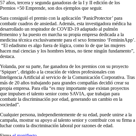
57 años, tercera y segunda ganadoras de la I y II edición de los
Premios +50 Emprende, son dos ejemplos que seguir.
Sara consiguió el premio con la aplicación ‘PanicProtector’ para
combatir cuadros de ansiedad. Además, esta investigadora médica ha
desarrollado un respirador de COVID-19 adaptado al pulmón
femenino y ha puesto en marcha su propia empresa dedicada a la
medicina técnica exclusivamente para el sexo femenino ‘FemininApp’.
“El edadismo es algo fuera de lógica, como lo de que las mujeres
hacen mal ciencias y los hombres letras, no tiene ningún fundamento”,
destaca.
Yolanda, por su parte, fue ganadora de los premios con su proyecto
‘Spiquer’, dirigido a la creación de videos profesionales con
Inteligencia Artificial al servicio de la Comunicación Corporativa. Tras
más de 20 años trabajando para grandes compañías decidió crear su
propia empresa. Para ella “es muy importante que existan proyectos
que impulsen el talento senior como SAVIA, que trabajan para
combatir la discriminación por edad, generando un cambio en la
sociedad”.
Cualquier persona, independientemente de su edad, puede unirse a la
campaña, mostrar su apoyo al talento senior y contribuir con su firma a
luchar contra la discriminación laboral por razones de edad.
Firma
el manifiesto
.