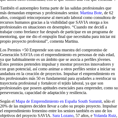
También el autoempleo forma parte de las salidas profesionales que
más demandan empresas y profesionales senior.
Martina Bote
, de 62
años, consiguió reincorporarse al mercado laboral como consultora de
recursos humanos gracias a la visibilidad que SAVIA otorga a los
profesionales en situaciones en desempleo. “Cuando me decidí a
trabajar como freelance fue después de participar en un programa de
mentoring, que me dio el empujón final que necesitaba para iniciar mi
propio proyecto profesional”, comenta Martina.
Los Premios +50 Emprende son una muestra del compromiso de
Generación SAVIA con el emprendimiento en personas de más edad,
ya que habitualmente es un ámbito que se asocia a perfiles jóvenes.
Estos premios pretenden impulsar y mostrar proyectos innovadores y
con gran potencial, así como animar a otros perfiles senior a iniciar su
andadura en la creación de proyectos. Impulsar el emprendimiento en
los profesionales más 50 es fundamental para ayudarles a reenfocar su
trayectoria profesional y fortalecer el tejido laboral, ya que son
profesionales que poseen aptitudes esenciales para emprender, como su
perseverancia, capacidad de adaptación y resiliencia.
Según el
Mapa de Emprendimiento en España South Summit
, sólo el
20% de las mujeres deciden llevar a cabo su propio proyecto. Impulsar
el emprendimiento femenino entre los seniors también es uno de los
objetivos del proyecto SAVIA.
Sara Lozano
, 57 años, e
Yolanda Ruiz
,