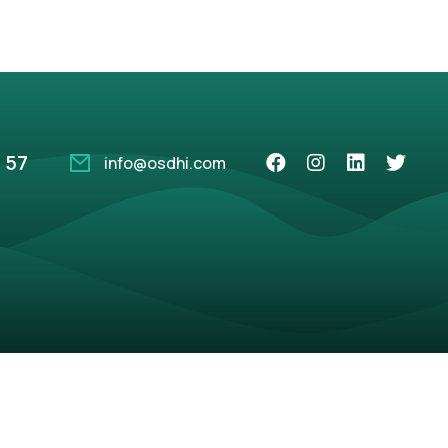
 57
info@osdhi.com