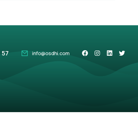
 57
info@osdhi.com