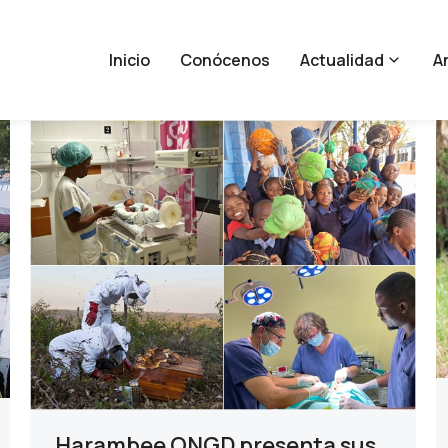
Inicio
Conócenos
Actualidad
An
Harambee ONGD presenta sus