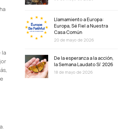
 ha
Llamamiento a Europa:
Europa, Sé Fiel a Nuestra
Casa Común
20 de mayo de 2026
 la
De la esperanza a la acción,
jor
la Semana Laudato Si’ 2026
ás,
18 de mayo de 2026
de
a.