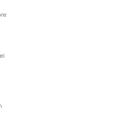
bre
el
e
n