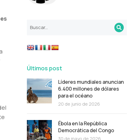
 es
a
y
Últimos post
Líderes mundiales anuncian
6.400 millones de dólares
para el océano
20 de junio de 2026
del
te
Ébola en la República
Democrática del Congo
30 de mayo de 2026