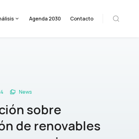
álisis
Agenda 2030
Contacto
24
News
ación sobre
ón de renovables