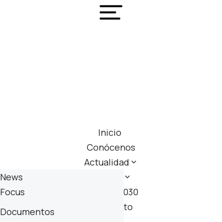
Inicio
Conócenos
Actualidad
News
Análisis
Focus
Agenda 2030
Noticias propias
Contacto
Documentos
Golden Experiences