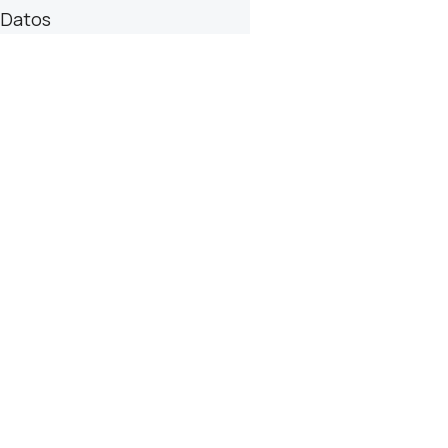
Datos
InvestEU: El FEI y BBVA: €200 millones
para empresas con planes de
inversión sostenibles
News
Por
Equipo de trabajo