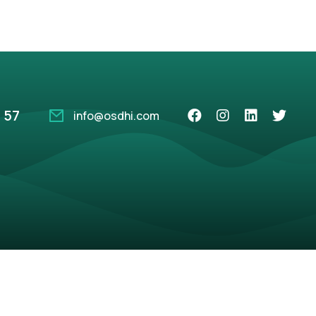
 57
info@osdhi.com