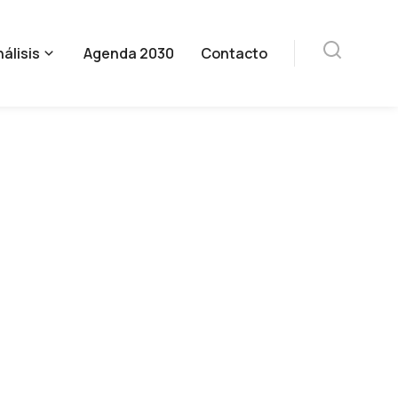
álisis
Agenda 2030
Contacto