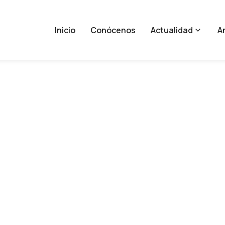
Inicio
Conócenos
Actualidad
An