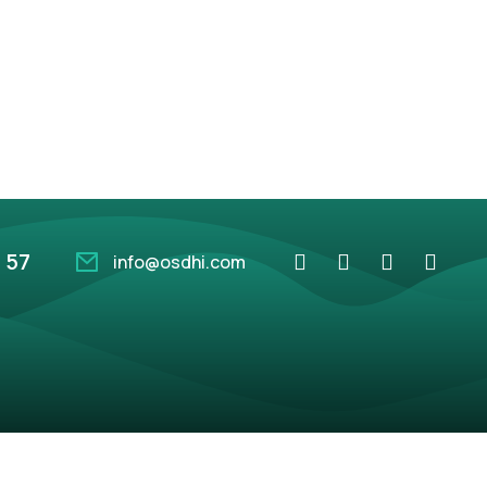
 57
info@osdhi.com