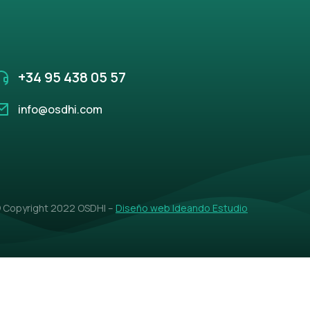
+34 95 438 05 57
info@osdhi.com
 Copyright 2022 OSDHI –
Diseño web Ideando Estudio