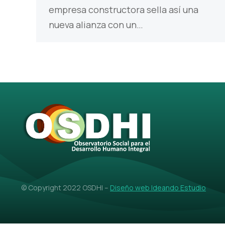
empresa constructora sella así una
nueva alianza con un…
© Copyright 2022 OSDHI –
Diseño web Ideando Estudio