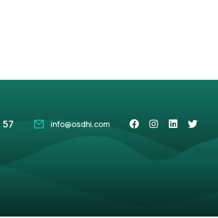
 57
info@osdhi.com