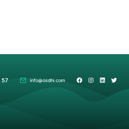
 57
info@osdhi.com