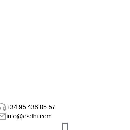
de tratamiento de aguas industriales
Golden Experiences
Por
Equipo de trabajo
27 de junio de 2023
Deja un comentario
La Autoridad Portuaria de Sevilla da luz verde a la
construcción de una planta de tratamiento de aguas
industriales Se trata de una parcela de 5.040 metros
cuadrados en la que se movilizarán más de 550 mil
euros por parte de la empresa Aguas de Sevilla La
futura estación gestionará el tratamiento de aguas
con…
+34 95 438 05 57
info@osdhi.com