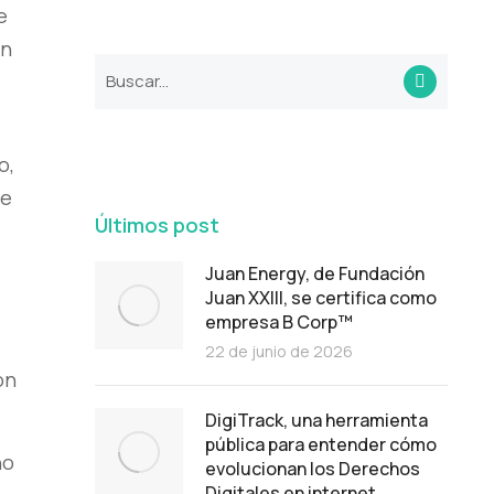
e
un
o,
de
Últimos post
Juan Energy, de Fundación
Juan XXIII, se certifica como
empresa B Corp™
22 de junio de 2026
on
DigiTrack, una herramienta
pública para entender cómo
no
evolucionan los Derechos
Digitales en internet