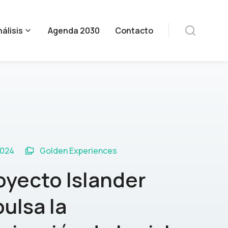
álisis
Agenda 2030
Contacto
2024
Golden Experiences
oyecto Islander
ulsa la