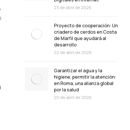
23 de abril de 2026
e
s
Proyecto de cooperación: Un
criadero de cerdos en Costa
de Marfil que ayudará al
desarrollo
22 de abril de 2026
Garantizar el agua y la
higiene, permitir la atención:
en Roma, una alianza global
d
por la salud
20 de abril de 2026
e