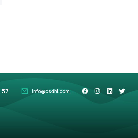
 57
info@osdhi.com