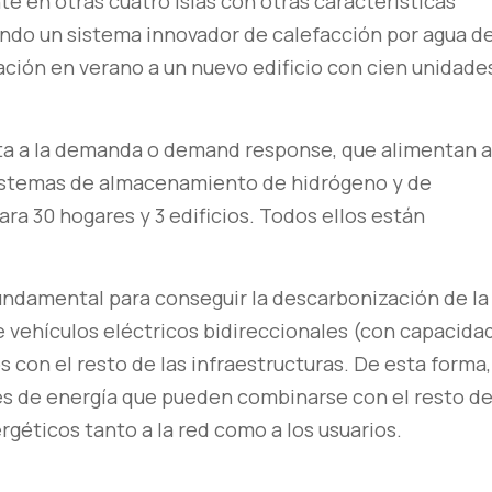
te en otras cuatro islas con otras características
ando un sistema innovador de calefacción por agua d
ración en verano a un nuevo edificio con cien unidade
ta a la demanda o demand response, que alimentan a
sistemas de almacenamiento de hidrógeno y de
para 30 hogares y 3 edificios. Todos ellos están
undamental para conseguir la descarbonización de la
de vehículos eléctricos bidireccionales (con capacida
 con el resto de las infraestructuras. De esta forma,
es de energía que pueden combinarse con el resto d
ergéticos tanto a la red como a los usuarios.