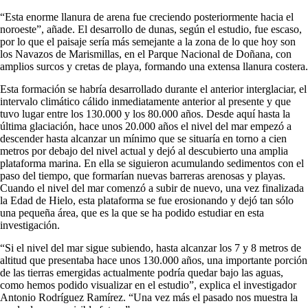
“Esta enorme llanura de arena fue creciendo posteriormente hacia el
noroeste”, añade. El desarrollo de dunas, según el estudio, fue escaso,
por lo que el paisaje sería más semejante a la zona de lo que hoy son
los Navazos de Marismillas, en el Parque Nacional de Doñana, con
amplios surcos y cretas de playa, formando una extensa llanura costera.
Esta formación se habría desarrollado durante el anterior interglaciar, el
intervalo climático cálido inmediatamente anterior al presente y que
tuvo lugar entre los 130.000 y los 80.000 años. Desde aquí hasta la
última glaciación, hace unos 20.000 años el nivel del mar empezó a
descender hasta alcanzar un mínimo que se situaría en torno a cien
metros por debajo del nivel actual y dejó al descubierto una amplia
plataforma marina. En ella se siguieron acumulando sedimentos con el
paso del tiempo, que formarían nuevas barreras arenosas y playas.
Cuando el nivel del mar comenzó a subir de nuevo, una vez finalizada
la Edad de Hielo, esta plataforma se fue erosionando y dejó tan sólo
una pequeña área, que es la que se ha podido estudiar en esta
investigación.
“Si el nivel del mar sigue subiendo, hasta alcanzar los 7 y 8 metros de
altitud que presentaba hace unos 130.000 años, una importante porción
de las tierras emergidas actualmente podría quedar bajo las aguas,
como hemos podido visualizar en el estudio”, explica el investigador
Antonio Rodríguez Ramírez. “Una vez más el pasado nos muestra la