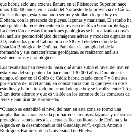
que habría sido una extensa llanura en el Pleistoceno Superior, hace
unos 130.000 años, en la costa del Noroeste de la provincia de Cádiz.
En este tiempo, esta zona pudo ser muy similar a lo que hoy es
Doñana, con la presencia de playas, lagunas y marismas. El estudio ha
sido publicado recientemente en la revista científica Geomorphology.
La detección de estas formaciones geológicas se ha realizado a través
del análisis geomorfológico de imágenes aéreas y modelos digitales en
3D, realizados por el Laboratorio de SIG y Teledetección de la
Estación Biológica de Doñana. Para datar la antigüedad de la
formación y sus características geológicas, se realizaron análisis
sedimentarios y cronológicos.
Los resultados han revelado hasta qué altura subió el nivel del mar en
esta zona del sur peninsular hace unos 130.000 años. Durante este
tiempo, el mar en el Golfo de Cádiz habría estado entre 7 y 8 metros
por encima del nivel actual, en consonancia con lo que revelan otros
estudios, y habría trazado un acantilado que hoy se localiza entre 1,5 y
3 km tierra adentro y que es visible en los terrenos de las comarcas de
Jerez y Sanlúcar de Barrameda.
“Cuando se estabilizó el nivel del mar, en esta zona se formó una
amplia llanura caracterizada por barreras arenosas, lagunas y marismas
protegidas, semejantes a las actuales flechas litorales de Doñana y la
Algaida en la desembocadura del Guadalquivir”, explica Antonio
Rodríguez Ramírez, de la Universidad de Huelva.