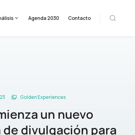
álisis
Agenda 2030
Contacto
023
Golden Experiences
omienza un nuevo
de divulgación para