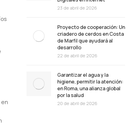
23 de abril de 2026
íos
Proyecto de cooperación: Un
criadero de cerdos en Costa
de Marfil que ayudará al
desarrollo
e
22 de abril de 2026
Garantizar el agua y la
higiene, permitir la atención:
en Roma, una alianza global
por la salud
a en
20 de abril de 2026
n