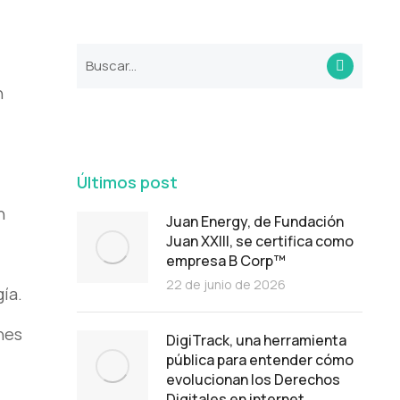
n
Últimos post
n
Juan Energy, de Fundación
Juan XXIII, se certifica como
empresa B Corp™
22 de junio de 2026
ía.
nes
DigiTrack, una herramienta
pública para entender cómo
evolucionan los Derechos
Digitales en internet